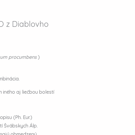
O z Diablovho
tum procumbens
)
ombinácia.
iného aj liečbou bolestí
pisu (Ph. Eur.)
 Švábskych Álp.
majú obmedzenú