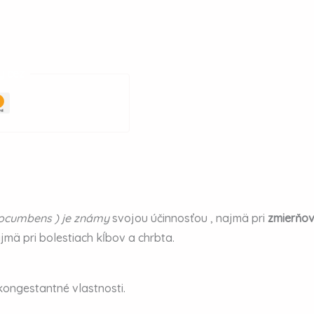
y cez
ocumbens ) je známy
svojou účinnosťou
, najmä pri
zmierňov
ajmä pri bolestiach kĺbov a chrbta.
kongestantné vlastnosti.