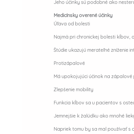
Jeho účinky sú podobné ako nesteroi
Medicínsky overené účinky
Úľava od bolesti
Najmä pri chronickej bolesti kĺbov, o
Štúdie ukazujú merateľné zníženie in
Protizápalové
Má upokojujúci účinok na zápalové p
Zlepšenie mobility
Funkcia kĺbov sa u pacientov s oste
Jemnejšie k žalúdku ako mnohé lieky
Napriek tomu by sa mal používať s 