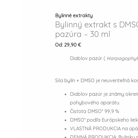
Bylinné extrakty
Bylinný extrakt s DMS
pazúra – 30 ml
Od:
29,90
€
Diablov pazúr (
Harpagophy
Sila bylín + DMSO je neuveriteľná k
Diablov pazúr je známy okrem 
pohybového aparátu.
Čistota DMSO* 99,9 %
DMSO* podľa Európskeho lieko
VLASTNÁ PRODUKCIA na úpätí
DENNÁ PRODUKCIA: Bylinky 