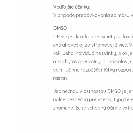
Vedľajšie účinky:
V prípade predávkovania sa môžu vy
DMSO
DMSO je skratka pre dimetylsulfoxid.
extrahovať aj zo stromovej živice.
liek. Jeho individuálne účinky, ako 
a zachytávanie voľných radikálov, s
veľmi účinne rozpúšťať látky rozpus
rastlín.
Jedinečnou vlastnosťou DMSO je jeho
úplne bezpečný pre všetky typy tel
znamená, že je schopný účinne extra