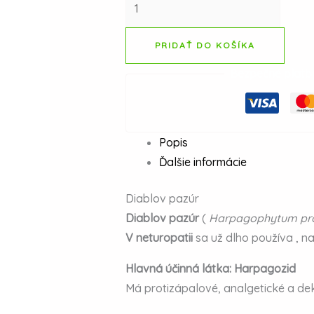
PRIDAŤ DO KOŠÍKA
Bezpečné platb
Popis
Ďalšie informácie
Diablov pazúr
Diablov pazúr
(
Harpagophytum pr
V
neturopatii
sa už dlho používa
, n
Hlavná účinná látka: Harpagozid
Má protizápalové, analgetické a de