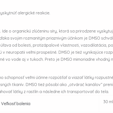
skytnúť alergické reakcie.
 Ide o organickú zlúčeninu síry, ktorá sa prirodzene vyskytu
 Vďaka svojim rozmanitým priaznivým účinkom je DMSO schvá
je úľava od bolesti, protizápalové vlastnosti, vazodilatácia, 
ú v neuropatii veľmi prospešné. DMSO je tiež vynikajúce roz
tné vo vode aj v tukoch. Preto je DMSO mimoriadne vhodný n
 schopnosť veľmi účinne rozpúšťať a viazať látky rozpustné
esných tkanív. DMSO tiež pôsobí ako „otvárač kanálov“ pren
hovať látky z rastlín a následne ich transportovať do tela.
30 m
Veľkosť balenia