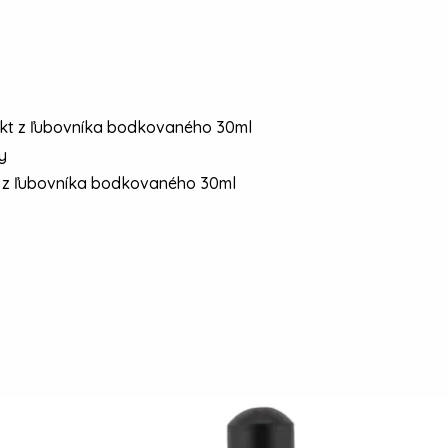
y
t z ľubovníka bodkovaného 30ml