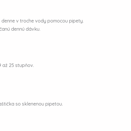
t denne v troche vody pomocou pipety.
účanú dennú dávku.
9 až 25 stupňov.
aštička so sklenenou pipetou.