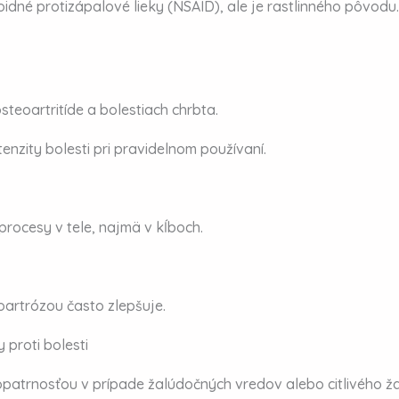
dné protizápalové lieky (NSAID), ale je rastlinného pôvodu.
steoartritíde a bolestiach chrbta.
tenzity bolesti pri pravidelnom používaní.
rocesy v tele, najmä v kĺboch.
oartrózou často zlepšuje.
 proti bolesti
opatrnosťou v prípade žalúdočných vredov alebo citlivého ž