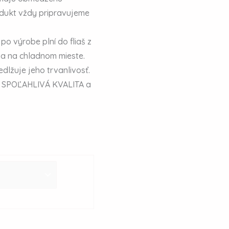
odukt vždy pripravujeme
 po výrobe plní do fliaš z
sa na chladnom mieste.
dlžuje jeho trvanlivosť.
SPOĽAHLIVÁ KVALITA a