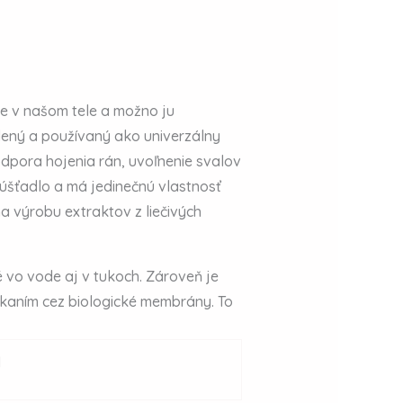
je v našom tele a možno ju
lený a používaný ako univerzálny
podpora hojenia rán, uvoľnenie svalov
púšťadlo a má jedinečnú vlastnosť
a výrobu extraktov z liečivých
 vo vode aj v tukoch. Zároveň je
ikaním cez biologické membrány. To
l